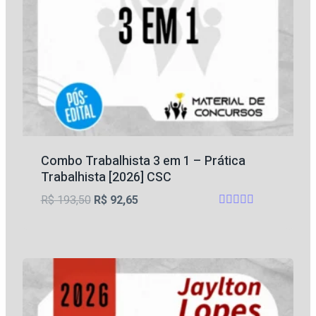
Combo Trabalhista 3 em 1 – Prática
Trabalhista [2026] CSC
O
O
R$
193,50
R$
92,65
Avaliação
preço
preço
4.64
original
atual
de 5
era:
é:
R$ 193,50.
R$ 92,65.