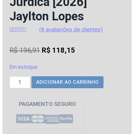
Jurdica [2026]
Jaylton Lopes
(
8
avaliações de clientes)
Avaliado
8
como
4.75
O
O
R$
196,91
R$
118,15
de 5, com
baseado em
preço
preço
avaliações
de clientes
Em estoque
original
atual
Imersão
ADICIONAR AO CARRINHO
era:
é:
em
R$ 196,91.
R$ 118,15.
Argumentação
PAGAMENTO SEGURO
Jurdica
[2026]
Jaylton