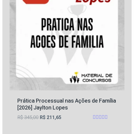
Prática Processual nas Ações de Família
[2026] Jaylton Lopes
O
O
R$
345,00
R$
211,65
Avaliação
preço
preço
4.82
original
atual
de 5