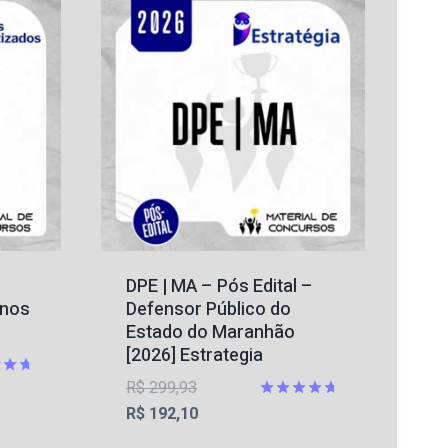
DPE | MA – Pós Edital –
rnos
Defensor Público do
Estado do Maranhão
[2026] Estrategia
O
R$
299,93
ção
preço
O
Avaliação
R$
192,10
4.67
original
preço
de 5