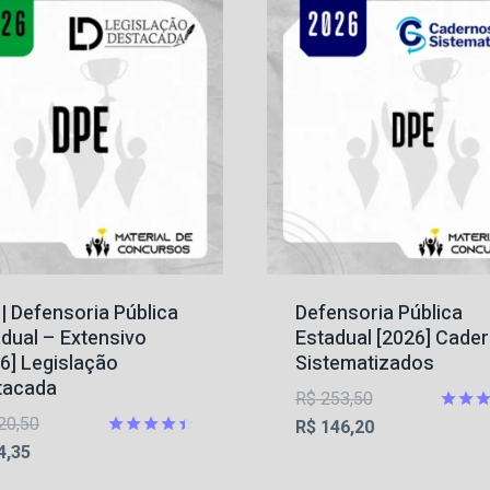
| Defensoria Pública
Defensoria Pública
dual – Extensivo
Estadual [2026] Cade
6] Legislação
Sistematizados
tacada
O
R$
253,50
O
20,50
preço
O
Avalia
R$
146,20
4.63
O
preço
Avaliação
4,35
original
preço
de 5
4.42
preço
original
era:
atual
de 5