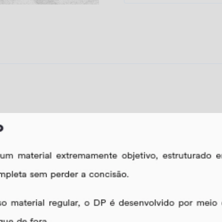
-
Direto
ao
Ponto
-
Defensor
Público
do
Estado
do
Rio
de
Janeiro
[2026]
Estratégia