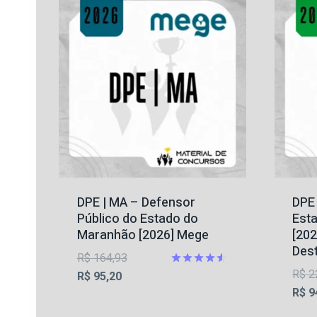
DPE | MA – Defensor
DPE 
Público do Estado do
Esta
Maranhão [2026] Mege
[202
Des
O
R$
164,93
R$
2
O
preço
Avaliação
R$
95,20
4.5
R$
9
preço
original
de 5
atual
era: