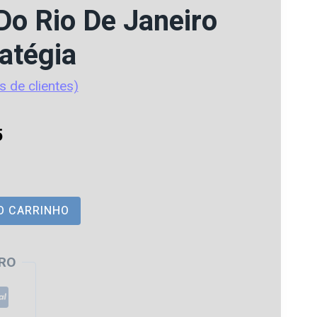
Do Rio De Janeiro
atégia
s de clientes)
O
5
preço
atual
O CARRINHO
é:
0.
R$ 92,65.
RO