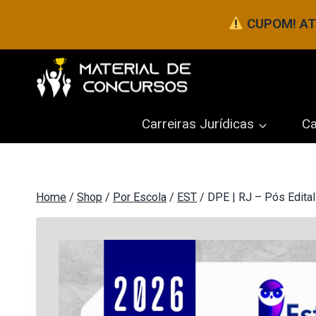
Pular
CUPOM! ATÉ
para
o
Conteúdo
Carreiras Jurídicas
Ca
Home
/
Shop
/
Por Escola
/
EST
/
DPE | RJ – Pós Edital