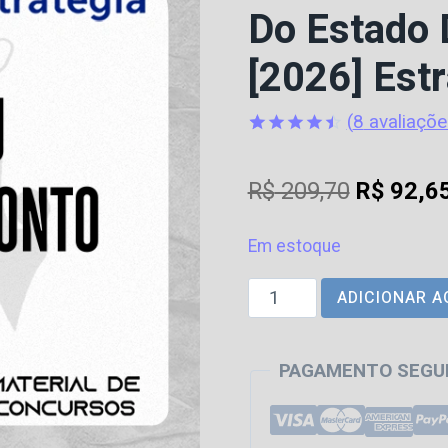
Do Estado 
[2026] Estr
(
8
avaliaçõe
Avaliado
8
como
4.5
O
R$
209,70
R$
92,6
de 5,
com
preço
baseado
em
Em estoque
original
avaliações
de clientes
DPE
ADICIONAR A
era:
|
R$ 209,7
RJ
PAGAMENTO SEGU
-
Pós
Edital