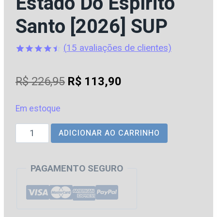
Estado Do Espírito
Santo [2026] SUP
(
15
avaliações de clientes)
Avaliado
15
como
O
O
R$
226,95
R$
113,90
4.47
de
5, com
preço
preço
baseado
em
Em estoque
original
atual
avaliações
de clientes
DPC
ADICIONAR AO CARRINHO
era:
é:
|
R$ 226,95.
R$ 113,90.
ES
PAGAMENTO SEGURO
-
Delegado
de