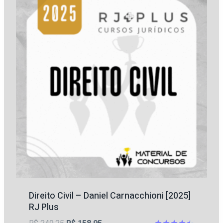
Direito Civil – Daniel Carnacchioni [2025]
RJ Plus
O
O