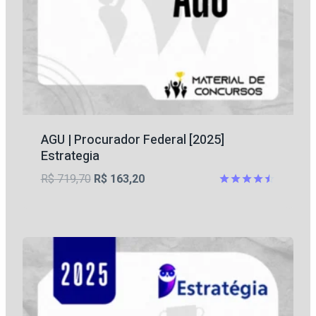
AGU | Procurador Federal [2025]
Estrategia
O
O
R$
719,70
R$
163,20
preço
preço
Avaliação
4.5
original
atual
de 5
era:
é:
R$ 719,70.
R$ 163,20.