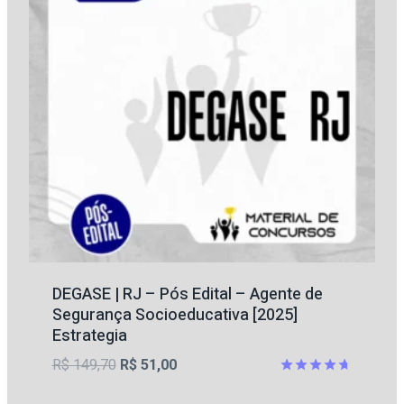
DEGASE | RJ – Pós Edital – Agente de
Segurança Socioeducativa [2025]
Estrategia
O
O
R$
149,70
R$
51,00
preço
preço
Avaliação
4.67