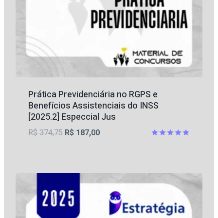
Prática Previdenciária no RGPS e
Benefícios Assistenciais do INSS
[2025.2] Especcial Jus
O
O
R$
374,75
R$
187,00
preço
preço
Avaliação
5.00
original
atual
de 5
era:
é:
R$ 374,75.
R$ 187,00.