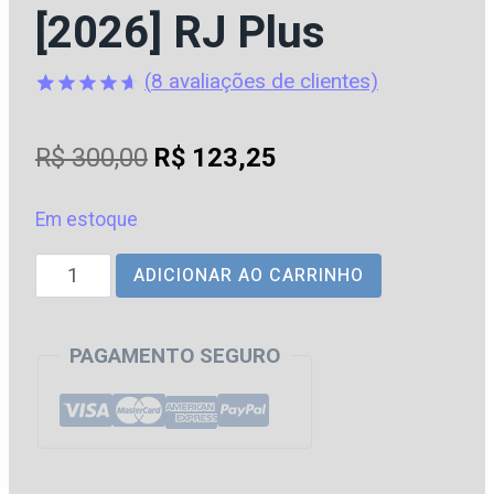
[2026] RJ Plus
(
8
avaliações de clientes)
Avaliado
8
como
O
O
R$
300,00
R$
123,25
4.63
de
5, com
preço
preço
baseado
em
Em estoque
original
atual
avaliações
de clientes
Direito
ADICIONAR AO CARRINHO
era:
é:
Civil
R$ 300,00.
R$ 123,25.
para
PAGAMENTO SEGURO
Concursos
com
Daniel
Carnacchioni