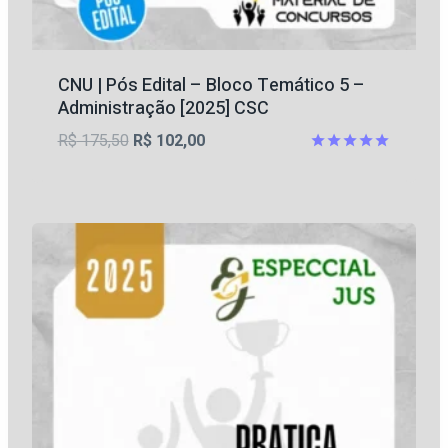
CNU | Pós Edital – Bloco Temático 5 –
Administração [2025] CSC
O
O
R$
175,50
R$
102,00
preço
preço
Avaliação
5
original
atual
de 5
era:
é:
R$ 175,50.
R$ 102,00.