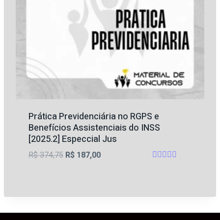
Prática Previdenciária no RGPS e
Benefícios Assistenciais do INSS
[2025.2] Especcial Jus
O
O
R$
374,75
R$
187,00
Avaliação
preço
preço
5.00
original
atual
de 5
era:
é:
R$ 374,75.
R$ 187,00.