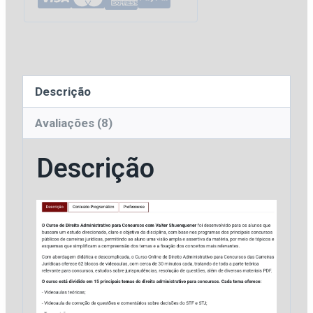
Valter
Shuenquener
[2026]
RJ
Descrição
Plus
quantidade
Avaliações (8)
Descrição