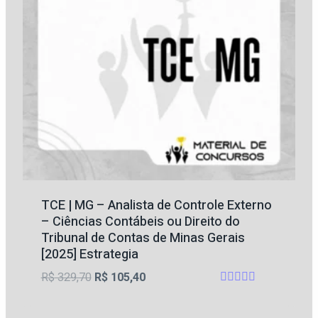
TCE | MG – Analista de Controle Externo
– Ciências Contábeis ou Direito do
Tribunal de Contas de Minas Gerais
[2025] Estrategia
O
O
R$
329,70
R$
105,40
Avaliação
preço
preço
5
original
atual
de 5