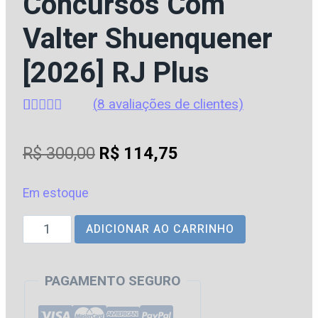
Concursos Com
Valter Shuenquener
[2026] RJ Plus
(
8
avaliações de clientes)
Avaliado
8
como
4.63
O
O
R$
300,00
R$
114,75
de 5, com
baseado
preço
preço
em
avaliações
Em estoque
original
atual
de clientes
Direito
ADICIONAR AO CARRINHO
era:
é:
Administrativo
R$ 300,00.
R$ 114,75.
para
PAGAMENTO SEGURO
Concursos
com