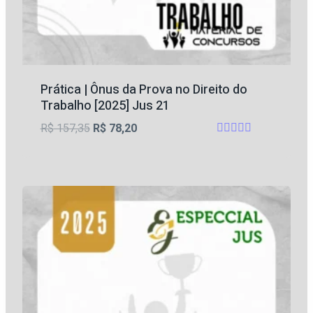
Prática | Ônus da Prova no Direito do
Trabalho [2025] Jus 21
O
O
R$
157,35
R$
78,20
Avaliação
preço
preço
4.60
original
atual
de 5
era:
é:
R$ 157,35.
R$ 78,20.