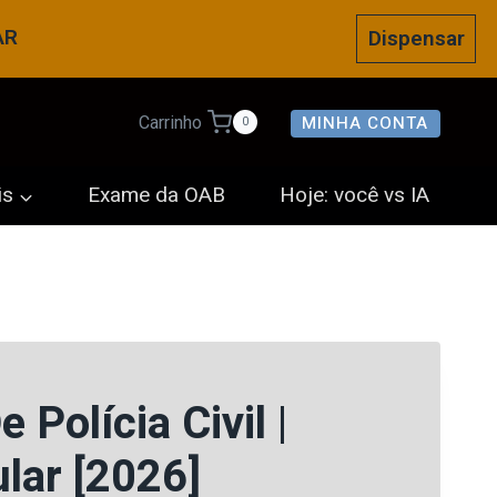
AR
Dispensar
MINHA CONTA
Carrinho
0
is
Exame da OAB
Hoje: você vs IA
 Polícia Civil |
lar [2026]