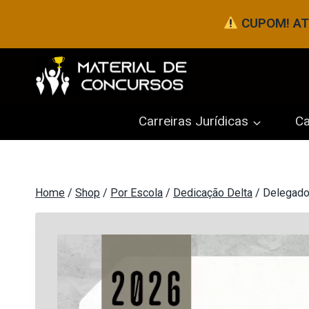
Pular
CUPOM! ATÉ
para
o
Conteúdo
Carreiras Jurídicas
Ca
Home
/
Shop
/
Por Escola
/
Dedicação Delta
/
Delegado 