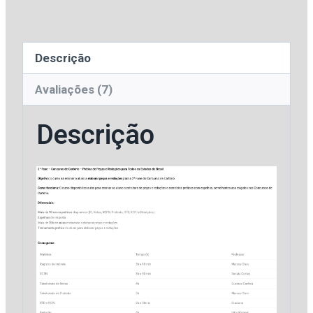
|
Prática
de
Descrição
Peças
e
Avaliações (7)
Redações
Descrição
[2026]
VFK
quantidade