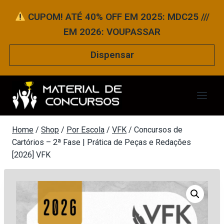
Pular
CUPOM! ATÉ 40% OFF EM 2025: MDC25 ///
para
EM 2026: VOUPASSAR
o
Conteúdo
Dispensar
Home
/
Shop
/
Por Escola
/
VFK
/
Concursos de
Cartórios – 2ª Fase | Prática de Peças e Redações
[2026] VFK