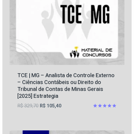
TCE | MG – Analista de Controle Externo
– Ciências Contábeis ou Direito do
Tribunal de Contas de Minas Gerais
[2025] Estrategia
O
O
R$
329,70
R$
105,40
preço
preço
Avaliação
5
original
atual
de 5
era:
é: