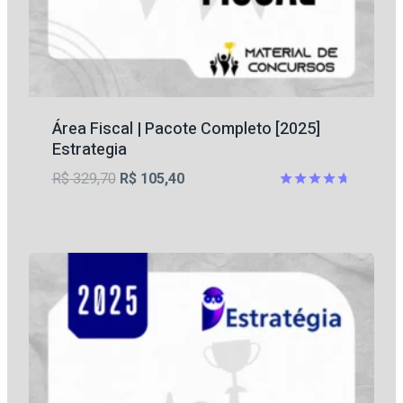
Área Fiscal | Pacote Completo [2025]
Estrategia
O
O
R$
329,70
R$
105,40
preço
preço
Avaliação
4.67
original
atual
de 5
era:
é:
R$ 329,70.
R$ 105,40.