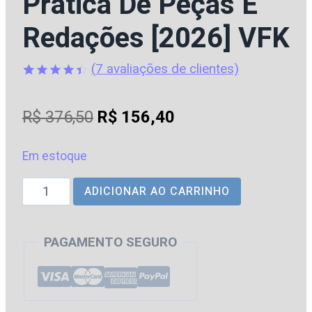
Prática De Peças E
Redações [2026] VFK
(
7
avaliações de clientes)
Avaliado
7
como
O
O
R$
376,50
R$
156,40
4.43
de
5, com
preço
preço
baseado
em
Em estoque
original
atual
avaliações
de clientes
Concursos
ADICIONAR AO CARRINHO
era:
é:
de
R$ 376,50.
R$ 156,40.
Cartórios
PAGAMENTO SEGURO
-
2ª
Fase