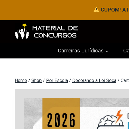
Pular
CUPOM! ATÉ
para
o
Conteúdo
Carreiras Jurídicas
Ca
Home
/
Shop
/
Por Escola
/
Decorando a Lei Seca
/
Cart