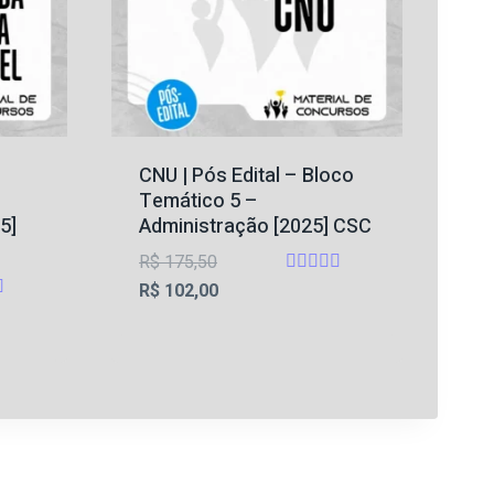
CNU | Pós Edital – Bloco
Temático 5 –
5]
Administração [2025] CSC
O
R$
175,50
Avaliação
preço
O
R$
102,00
5
ção
original
preço
de 5
era:
atual
R$ 175,50.
é:
R$ 102,00.