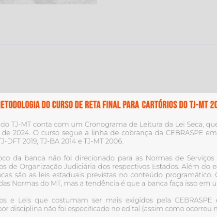
de
Justiça
do
Mato
Grosso
[2026]
Decorando
a
Lei
Seca
quantidade