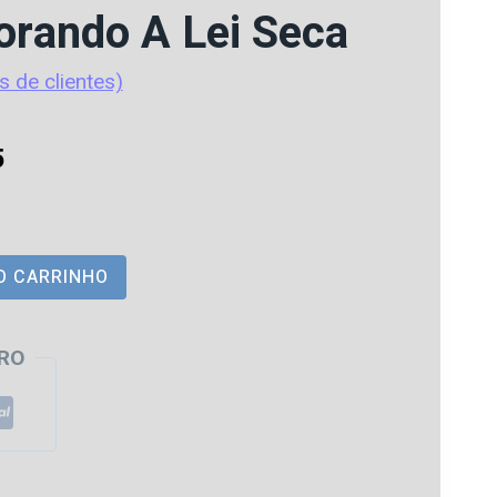
orando A Lei Seca
s de clientes)
O
5
preço
atual
O CARRINHO
é:
0.
R$ 50,15.
RO