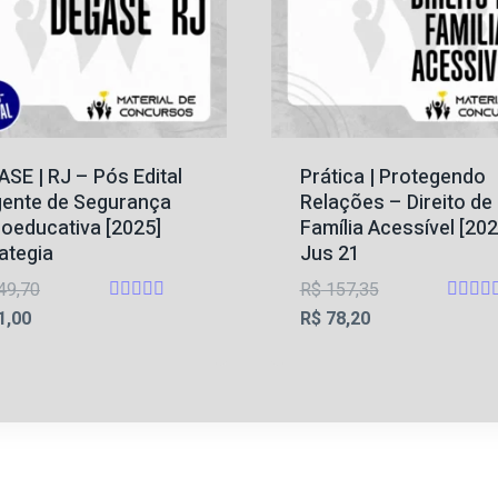
SE | RJ – Pós Edital
Prática | Protegendo
gente de Segurança
Relações – Direito de
oeducativa [2025]
Família Acessível [202
ategia
Jus 21
O
O
49,70
R$
157,35
Avaliação
Avalia
O
preço
O
preço
1,00
R$
78,20
4.67
4.8
preço
original
preço
original
de 5
de 5
atual
era:
atual
era:
é:
R$ 149,70.
é:
R$ 157,35.
R$ 51,00.
R$ 78,20.