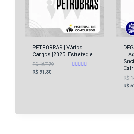
PETROBRAS | Vários
DEGA
Cargos [2025] Estrategia
– A
Soci
O
R$
167,79
Estr
Avaliação
O
preço
R$
91,80
4.75
R$
1
preço
original
de 5
R$
5
atual
era:
é:
R$ 167,79.
R$ 91,80.