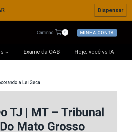
AR
Dispensar
MINHA CONTA
Carrinho
0
is
Exame da OAB
Hoje: você vs IA
ecorando a Lei Seca
o TJ | MT – Tribunal
 Do Mato Grosso