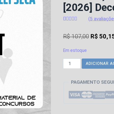
[2026] Dec
(
5
avaliaçõe
Avaliado
5
como
4.8
O
R$
107,00
R$
50,1
de 5, com
baseado em
preço
avaliações
de clientes
Em estoque
original
Cartórios
ADICIONAR A
era:
do
R$ 107,0
TJ
PAGAMENTO SEGU
|
MT
-
Tribunal