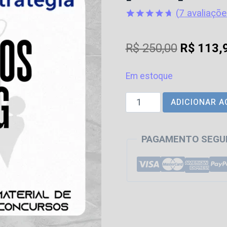
(
7
avaliaçõe
Avaliado
7
como
4.71
O
R$
250,00
R$
113,
de 5, com
baseado
preço
em
avaliações
Em estoque
original
de clientes
Cartórios
ADICIONAR A
era:
do
R$ 250,0
TJ
PAGAMENTO SEGU
MG
|
Pós
Edital
[2026]
Estrategia