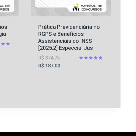
ios
Prática Previdenciária no
gia
RGPS e Benefícios
Assistenciais do INSS
[2025.2] Especcial Jus
ção
O
R$
374,75
preço
O
Avaliação
R$
187,00
5.00
original
preço
de 5
era:
atual
R$ 374,75.
é:
R$ 187,00.