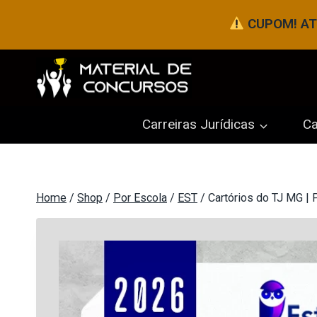
Pular
CUPOM! ATÉ
para
o
Conteúdo
Carreiras Jurídicas
Ca
Home
/
Shop
/
Por Escola
/
EST
/
Cartórios do TJ MG | P