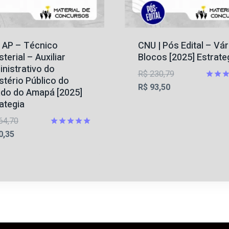
 AP – Técnico
CNU | Pós Edital – Vár
sterial – Auxiliar
Blocos [2025] Estrate
nistrativo do
O
R$
230,79
stério Público do
O
preço
Avalia
R$
93,50
ado do Amapá [2025]
5
preço
original
ategia
de 5
atual
era:
O
64,70
é:
R$ 230,79.
O
preço
Avaliação
0,35
R$ 93,50.
5
preço
original
de 5
atual
era:
é:
R$ 164,70.
R$ 60,35.