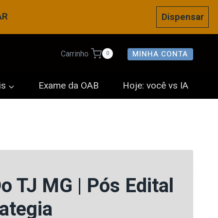
AR
Dispensar
MINHA CONTA
Carrinho
0
is
Exame da OAB
Hoje: você vs IA
o TJ MG | Pós Edital
ategia