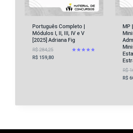
Português Completo |
MP |
Módulos I, II, III, IV e V
Mini
[2025] Adriana Fig
Admi
Mini
O
R$
284,25
Est
preço
O
Avaliação
R$
159,80
Estr
4.75
original
preço
de 5
R$
1
era:
atual
R$
6
R$ 284,25.
é:
R$ 159,80.